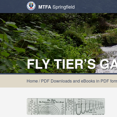
Springfield
MTFA
FLY TIER’S 
Home
/
PDF Downloads and eBooks in PDF for