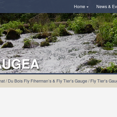
Home
News & Ev
GAUGEA
mat
/
Du Bois Fly Fiherman’s & Fly Tier’s Gauge
/
Fly Tier’s Ga